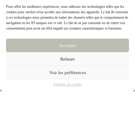
holistiques.
Pour offrir les meilleures expériences, nous utilisons des technologies telles que les
Prenons rendez-vous pour faire votre bilan de vitalité.
cookies pour stocker et/ou accéder aux informations des appareils. Le fait de consentir
à ces technologies nous permettra de traiter des données telles que le comportement de
navigation ou les ID uniques sur ce site. Le fait de ne pas consentir ou de retirer son
Prendre un rendez-vous
consentement peut avoir un effet négatif sur certaines caractéristiques et fonctions.
Accepter
Refuser
Voir les préférences
Politique de cookies
Mentions légales
Politique de cookies