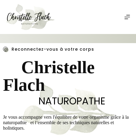
P
a
s
s
e
r
a
u
Reconnectez-vous à votre corps
c
o
    Christelle 
n
t
e
n
Flach
u
             NATUROPATHE
Je vous accompagne vers l'équilibre de votre organisme grâce à la 
naturopathie   et l’ensemble de ses techniques naturelles et 
holistiques.